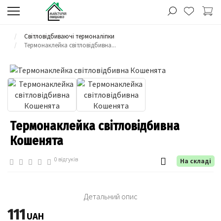
Світловідбиваючі термоналіпки
Термонаклейка світловідбивна...
Термонаклейка світловідбивна
Кошенята
0 відгуків
На складі
Детальний опис
111
UAH