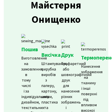
Майстерня
Онищенко
Пошив
Висічка
Друк
Термоперен
Виготовлення
на
Штампування,
Трафаретний
Нанесення
замовлення,
вирубка
або
зображення
в
виробів
шовкографічний
на
тому
з
друк
тканину
числі
паперу,
для
і інші
і за
картону,
нанесення
поверхні
індивідуальним
шкіри,
різних
під
дизайном,
пластика
зображень
впливом
текстильних
та
і
високої