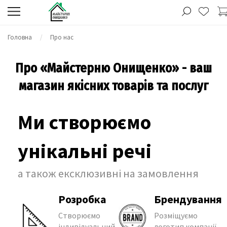
Головна
Про нас
Про «Майстерню Онищенко» - ваш
магазин якісних товарів та послуг
Ми створюємо
унікальні речі
а також ексклюзивні на замовлення
Розробка
Брендування
Створюємо
Розміщуємо
індивідуальний
логотип компанії