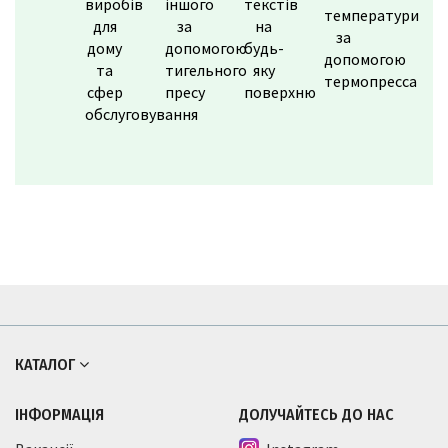
виробів
іншого
текстів
температури
для
за
на
за
дому
допомогою
будь-
допомогою
та
тигельного
яку
термопресса
сфер
пресу
поверхню
обслуговування
КАТАЛОГ
ІНФОРМАЦІЯ
ДОЛУЧАЙТЕСЬ ДО НАС