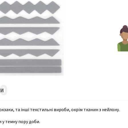
0
КИ
кзаки, та інші текстильні вироби, окрім тканин з нейлону.
 у темну пору доби.