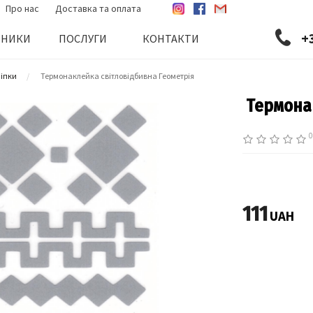
Про нас
Доставка та оплата
+
БНИКИ
ПОСЛУГИ
КОНТАКТИ
ліпки
Термонаклейка світловідбивна Геометрія
Термонак
0
111
UAH