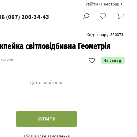
Увійти / Реєстрація
38 (067) 200-34-43
Код товару:
530073
лейка світловідбивна Геометрія
 відгуків
На складі
Детальний опис
КУПИТИ
або Швидке замовлення