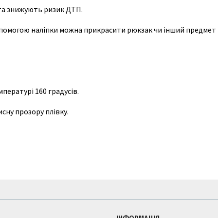
та знижують ризик ДТП.
допомогою наліпки можна прикрасити рюкзак чи інший предмет
пературі 160 градусів.
сну прозору плівку.