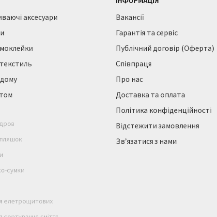
ІНФОРМАЦІЯ
иваючі аксесуари
Вакансії
ти
Гарантія та сервіс
амоклейки
Публічний договір (Оферта)
текстиль
Співпраця
 дому
Про нас
птом
Доставка та оплата
Політика конфіденційності
 дров
Відстежити замовлення
 пляшок
Зв’язатися з нами
и
ко-сумки
ля елетрощитових
я сортування сміття