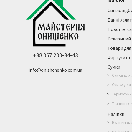
КАТАЛОГ
Cвітловідб
Банні хала
Повстяні с
Рекламний 
Товари для
+38 067 200-34-43
Фартухи о
Сумки
info@onishchenko.com.ua
Сумка для
Сумки для
Термосумк
Тканинні е
Наліпки
Наліпки д
Наліпки дл