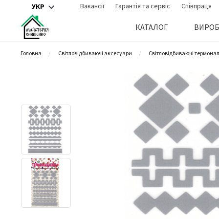
Вакансії
Гарантія та сервіс
Співпраця
УКР
КАТАЛОГ
ВИРО
Головна
Cвітловідбиваючі аксесуари
Світловідбиваючі термона