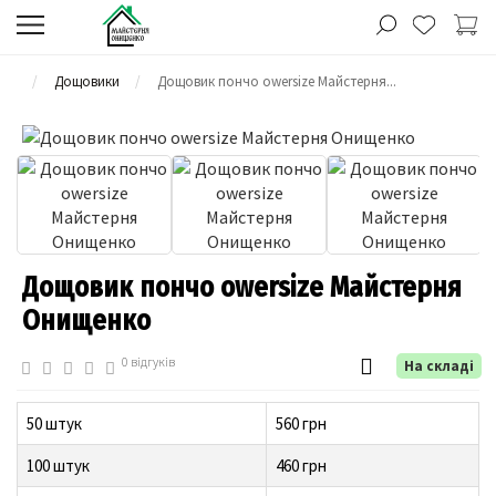
Дощовики
Дощовик пончо owersize Майстерня...
Дощовик пончо owersize Майстерня
Онищенко
0 відгуків
На складі
50 штук
560 грн
100 штук
460 грн